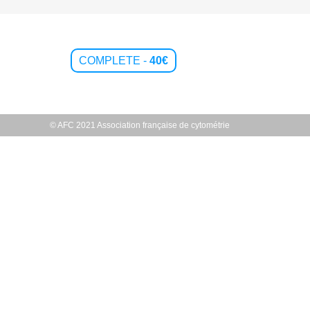
COMPLETE -
40€
© AFC 2021 Association française de cytométrie