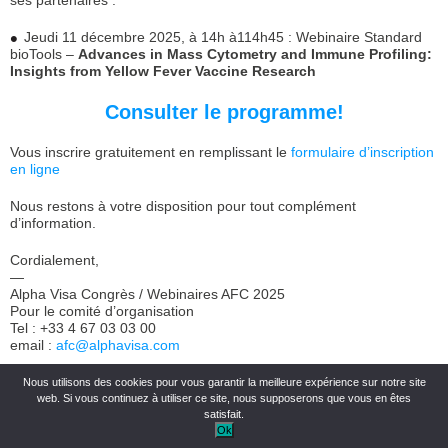
ses partenaires :
Jeudi 11 décembre 2025, à 14h à114h45 : Webinaire Standard
bioTools –
Advances in Mass Cytometry and Immune Profiling:
Insights from Yellow Fever Vaccine Research
Consulter le programme
!
Vous inscrire gratuitement en remplissant le
formulaire d’inscription
en ligne
Nous restons à votre disposition pour tout complément
d’information.
Cordialement,
—
Alpha Visa Congrès / Webinaires AFC 2025
Pour le comité d’organisation
Tel : +33 4 67 03 03 00
email :
afc@alphavisa.com
Nous utilisons des cookies pour vous garantir la meilleure expérience sur notre site
web. Si vous continuez à utiliser ce site, nous supposerons que vous en êtes
satisfait.
© AFC 2021 Association française de
Mentions légales
cytométrie
Politique de confidentialité
Ok