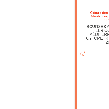
Clôture des
Mardi 8 se
(in
BOURSES A
1ER C
MÉDITER
CYTOMÉTRI
2