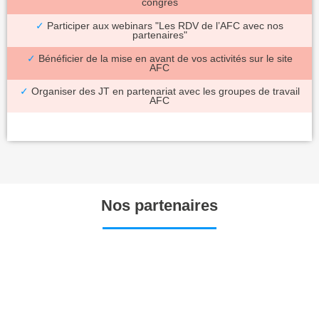
congrès
✓
Participer aux webinars "Les RDV de l’AFC avec nos
partenaires"
✓
Bénéficier de la mise en avant de vos activités sur le site
AFC
✓
Organiser des JT en partenariat avec les groupes de travail
AFC
Nos partenaires