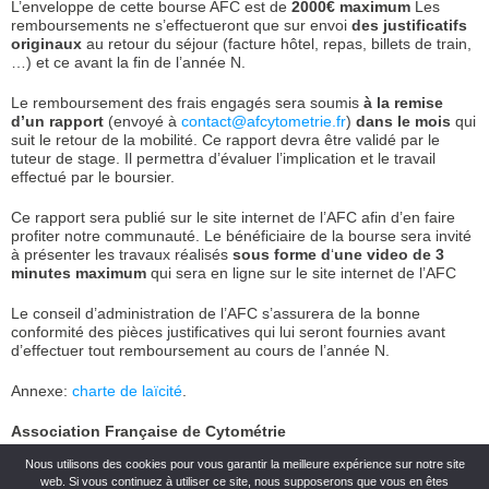
L’enveloppe de cette bourse AFC est de
2000€ maximum
Les
remboursements ne s’effectueront que sur envoi
des justificatifs
originaux
au retour du séjour (facture hôtel, repas, billets de train,
…) et ce avant la fin de l’année N.
Le remboursement des frais engagés sera soumis
à la remise
d’un rapport
(envoyé à
contact@afcytometrie.fr
)
dans le mois
qui
suit le retour de la mobilité. Ce rapport devra être validé par le
tuteur de stage. Il permettra d’évaluer l’implication et le travail
effectué par le boursier.
Ce rapport sera publié sur le site internet de l’AFC afin d’en faire
profiter notre communauté. Le bénéficiaire de la bourse sera invité
à présenter les travaux réalisés
sous forme d
‘
une video de 3
minutes maximum
qui sera en ligne sur le site internet de l’AFC
Le conseil d’administration de l’AFC s’assurera de la bonne
conformité des pièces justificatives qui lui seront fournies avant
d’effectuer tout remboursement au cours de l’année N.
Annexe:
charte de laïcité
.
Association Française de Cytométrie
Association loi 1901 – N° SIRET : 399 911 031 00041 – Code APE :
Nous utilisons des cookies pour vous garantir la meilleure expérience sur notre site
7219Z
web. Si vous continuez à utiliser ce site, nous supposerons que vous en êtes