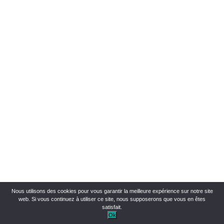
Nous utilisons des cookies pour vous garantir la meilleure expérience sur notre site
web. Si vous continuez à utiliser ce site, nous supposerons que vous en êtes
satisfait.
Ok