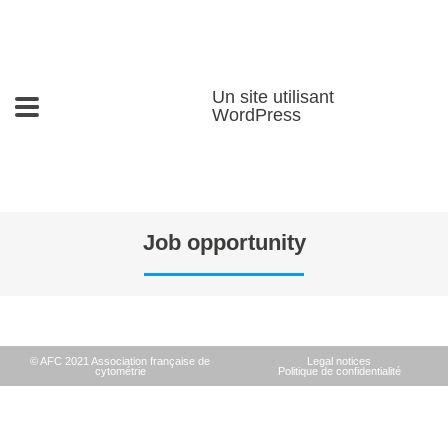
Un site utilisant
WordPress
Job opportunity
© AFC 2021 Association française de
Legal notices
cytométrie
Politique de confidentialité