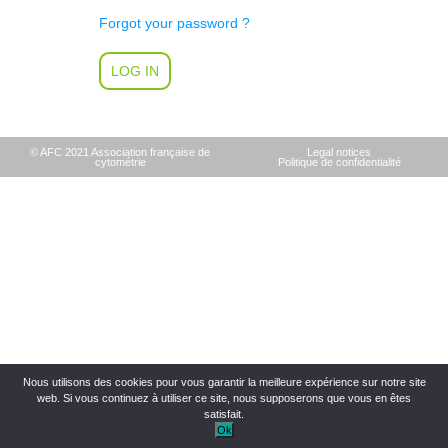
Forgot your password ?
© AFC 2021 Association française de
Legal notices
cytométrie
Politique de confidentialité
Nous utilisons des cookies pour vous garantir la meilleure expérience sur notre site
web. Si vous continuez à utiliser ce site, nous supposerons que vous en êtes
satisfait.
Ok