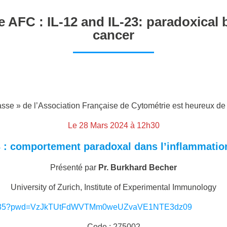
AFC : IL-12 and IL-23: paradoxical 
cancer
sse » de l’Association Française de Cytométrie est heureux de 
Le 28 Mars 2024 à 12h30
23 : comportement paradoxal dans l’inflammation
Présenté par
Pr. Burkhard Becher
University of Zurich, Institute of Experimental Immunology
37671135?pwd=VzJkTUtFdWVTMm0weUZvaVE1NTE3dz09
Code : 275002