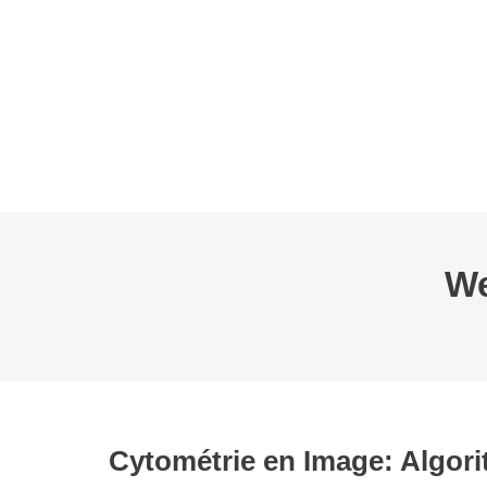
L’AFC
EVÉNEMENTS
WEBINAIRE
BOURSES
GROUPES D
We
Cytométrie en Image: Algorit