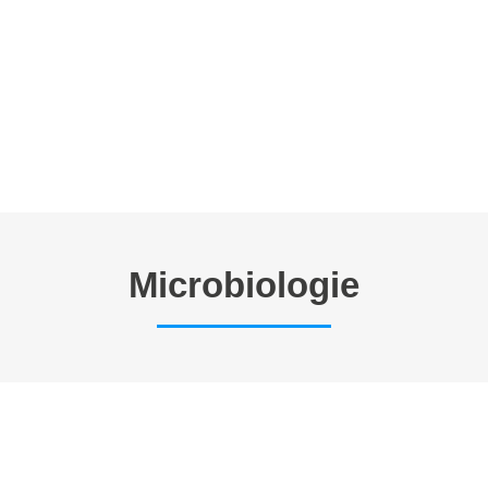
E TRAVAIL
ANNONCES
FORMATIONS EN CYTOMETRIE
P
Microbiologie