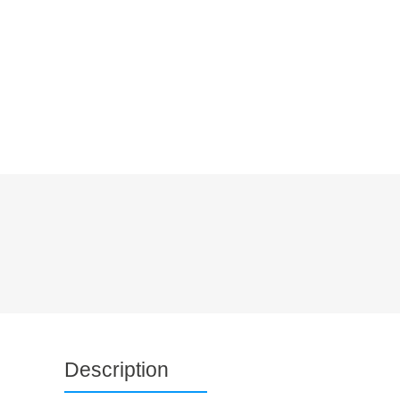
L’AFC
EVÉNEMENTS
WEBINAIRE
BOURSES
GROUPES D
Description