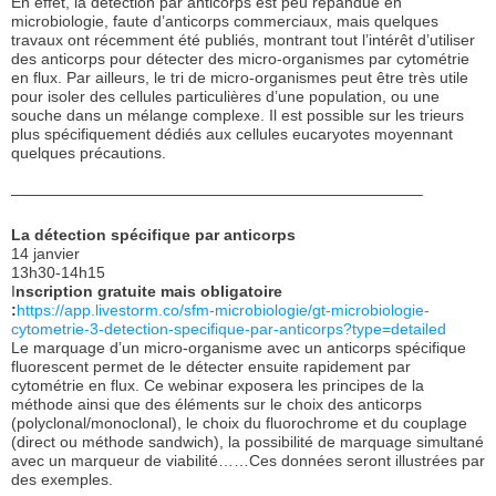
En effet, la détection par anticorps est peu répandue en
microbiologie, faute d’anticorps commerciaux, mais quelques
travaux ont récemment été publiés, montrant tout l’intérêt d’utiliser
des anticorps pour détecter des micro-organismes par cytométrie
en flux. Par ailleurs, le tri de micro-organismes peut être très utile
pour isoler des cellules particulières d’une population, ou une
souche dans un mélange complexe. Il est possible sur les trieurs
plus spécifiquement dédiés aux cellules eucaryotes moyennant
quelques précautions.
——————————————————————————–
La détection spécifique par anticorps
14 janvier
13h30-14h15
I
nscription gratuite mais obligatoire
:
https://app.livestorm.co/sfm-microbiologie/gt-microbiologie-
cytometrie-3-detection-specifique-par-anticorps?type=detailed
Le marquage d’un micro-organisme avec un anticorps spécifique
fluorescent permet de le détecter ensuite rapidement par
cytométrie en flux. Ce webinar exposera les principes de la
méthode ainsi que des éléments sur le choix des anticorps
(polyclonal/monoclonal), le choix du fluorochrome et du couplage
(direct ou méthode sandwich), la possibilité de marquage simultané
avec un marqueur de viabilité……Ces données seront illustrées par
des exemples.