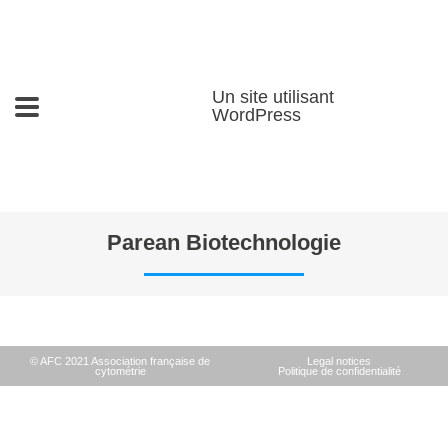
Un site utilisant
WordPress
Parean Biotechnologie
© AFC 2021 Association française de
Legal notices
cytométrie
Politique de confidentialité