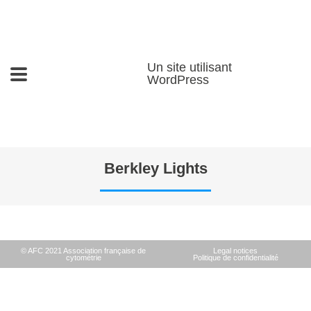
Un site utilisant
WordPress
Berkley Lights
© AFC 2021 Association française de
Legal notices
cytométrie
Politique de confidentialité