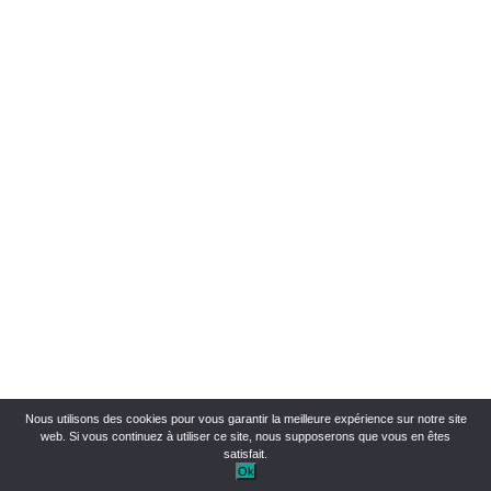
Nous utilisons des cookies pour vous garantir la meilleure expérience sur notre site
web. Si vous continuez à utiliser ce site, nous supposerons que vous en êtes
satisfait.
Ok