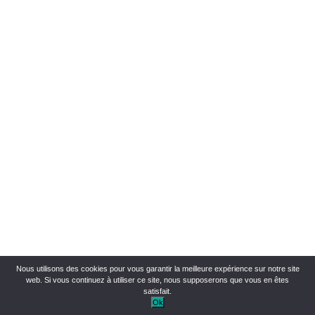
Nous utilisons des cookies pour vous garantir la meilleure expérience sur notre site
web. Si vous continuez à utiliser ce site, nous supposerons que vous en êtes
satisfait.
Ok