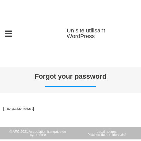
Un site utilisant
WordPress
Forgot your password
[ihc-pass-reset]
© AFC 2021 Association française de
Legal notices
cytométrie
Politique de confidentialité