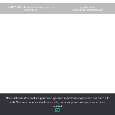
© AFC 2021 Association française de
Legal notices
cytométrie
Politique de confidentialité
Nous utilisons des cookies pour vous garantir la meilleure expérience sur notre site
web. Si vous continuez à utiliser ce site, nous supposerons que vous en êtes
satisfait.
Ok