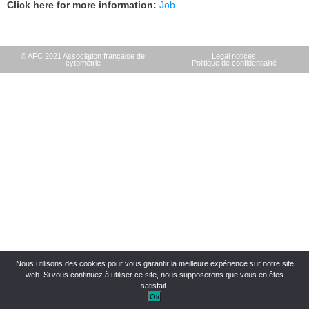
Click here for more information
:
Job
© AFC 2021 Association française de
Legal notices
cytométrie
Politique de confidentialité
Nous utilisons des cookies pour vous garantir la meilleure expérience sur notre site
web. Si vous continuez à utiliser ce site, nous supposerons que vous en êtes
satisfait.
Ok