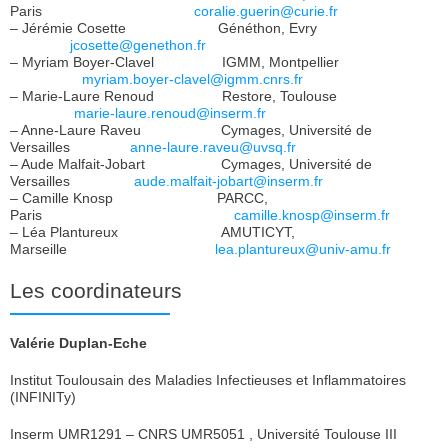
Paris
coralie.guerin@curie.fr
– Jérémie Cosette Généthon, Evry
jcosette@genethon.fr
– Myriam Boyer-Clavel IGMM, Montpellier
myriam.boyer-clavel@igmm.cnrs.fr
– Marie-Laure Renoud Restore, Toulouse
marie-laure.renoud@inserm.fr
– Anne-Laure Raveu Cymages, Université de
Versailles
anne-laure.raveu@uvsq.fr
– Aude Malfait-Jobart Cymages, Université de
Versailles
aude.malfait-jobart@inserm.fr
– Camille Knosp PARCC,
Paris
camille.knosp@inserm.fr
– Léa Plantureux AMUTICYT,
Marseille
lea.plantureux@univ-amu.fr
Les coordinateurs
Valérie Duplan-Eche
Institut Toulousain des Maladies Infectieuses et Inflammatoires
(INFINITy)
Inserm UMR1291 – CNRS UMR5051 , Université Toulouse III