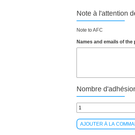
Note à l'attention 
Note to AFC
Names and emails of the
Nombre d'adhésion
quantité
de
Bon
de
AJOUTER À LA COMMA
commande
: