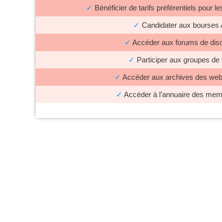
✓
Bénéficier de tarifs préférentiels pour
✓
Candidater aux bourses
✓
Accéder aux forums de dis
✓
Participer aux groupes de t
✓
Accéder aux archives des web
✓
Accéder à l’annuaire des me