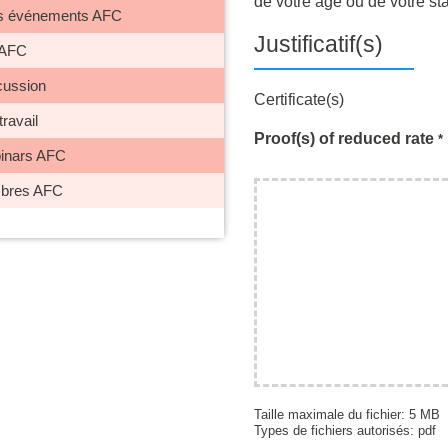
de votre âge ou de votre sta
 les événements AFC
Justificatif(s)
 AFC
cussion
Certificate(s)
ravail
Proof(s) of reduced rate
*
inars AFC
mbres AFC
Taille maximale du fichier: 5 MB
Types de fichiers autorisés: pdf