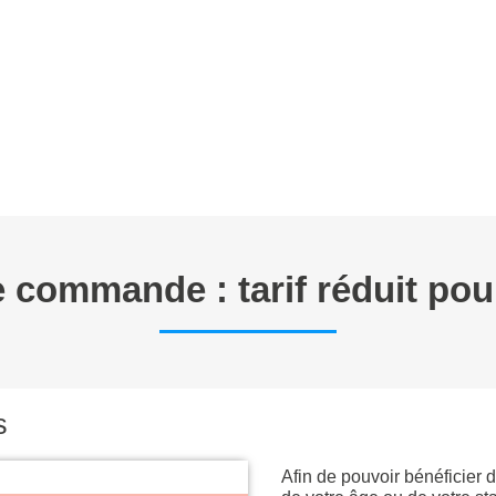
E TRAVAIL
ANNONCES
FORMATIONS EN CYTOMETRIE
P
 commande : tarif réduit pou
s
Afin de pouvoir bénéficier du 