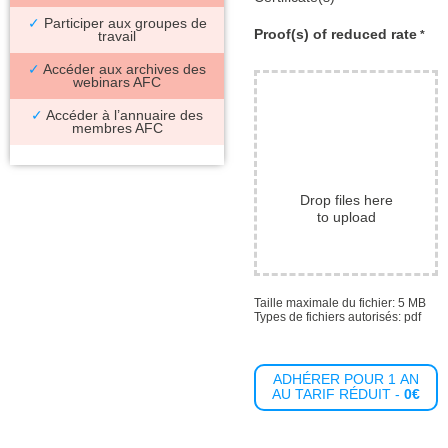
✓
Participer aux groupes de
Proof(s) of reduced rate
travail
*
✓
Accéder aux archives des
webinars AFC
✓
Accéder à l’annuaire des
membres AFC
Drop files here
to upload
Taille maximale du fichier: 5 MB
Types de fichiers autorisés: pdf
ADHÉRER POUR 1 AN
AU TARIF RÉDUIT -
0€