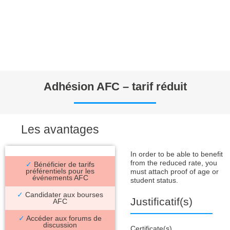
Adhésion AFC – tarif réduit
Les avantages
In order to be able to benefit
from the reduced rate, you
✓
Bénéficier de tarifs
préférentiels pour les
must attach proof of age or
événements AFC
student status.
✓
Candidater aux bourses
Justificatif(s)
AFC
✓
Accéder aux forums de
discussion
Certificate(s)