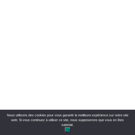
Nous utilisons des cookies pour vous garantir la meilleure expérience sur notre site
web. Si vous continuez à utiliser ce site, nous supposerons que vous en êtes
satisfait.
Ok