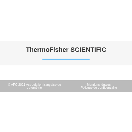
ThermoFisher SCIENTIFIC
© AFC 2021 Association française de
Mentions légales
cytométrie
Politique de confidentialité