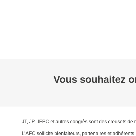
L’AFC
EVÉNEMENTS
WEBINAIRE
BOURSES
GROUPES D
Vous souhaitez o
JT, JP, JFPC et autres congrès sont des creusets de r
L’AFC sollicite bienfaiteurs, partenaires et adhérents 