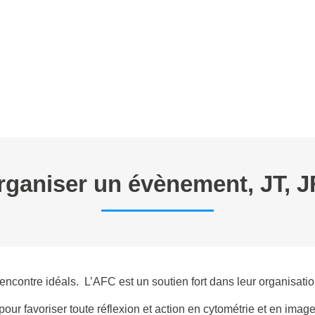
E TRAVAIL
ANNONCES
FORMATIONS EN CYTOMETRIE
P
rganiser un évènement, JT, 
encontre idéals. L’AFC est un soutien fort dans leur organisatio
pour favoriser toute réflexion et action en cytométrie et en imag