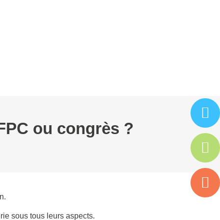
ARTENAIRES
ISAC
ESPACE ADHÉRENT
JFPC ou congrès ?
n.
erie sous tous leurs aspects.