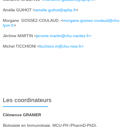
Amélie GUIHOT <
amelie.guihot@aphp.fr
>
Morgane GOSSEZ-COULAUD, <
morgane.gossez-coulaud@chu-
lyon.fr
>
Jérôme MARTIN <
jerome.martin@chu-nantes.fr>
Michel TICCHIONI <
ticchioni.m@chu-nice.fr>
Les coordinateurs
Clémence GRANIER
Biologiste en Immunologie, MCU-PH (PharmD-PhD),