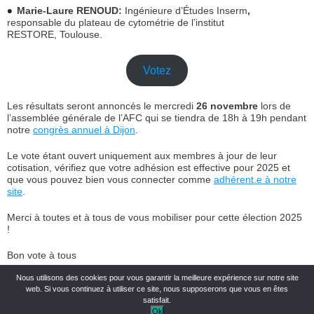
Marie-Laure RENOUD
:
Ingénieure d’Études Inserm
,
responsable du plateau de cytométrie de l’institut
RESTORE, Toulouse.
Votez
Les résultats seront annoncés le mercredi
26 novembre
lors de
l’assemblée générale de l’AFC qui se tiendra de 18h à 19h pendant
notre
congrès annuel à Dijon
.
Le vote étant ouvert uniquement aux membres à jour de leur
cotisation, vérifiez que votre adhésion est effective pour 2025 et
que vous pouvez bien vous connecter comme
adh
é
rent.e à notre
site
.
Merci à toutes et à tous de vous mobiliser pour cette élection 2025
!
Bon vote à tous
Nous utilisons des cookies pour vous garantir la meilleure expérience sur notre site
Cyrille Mionnet, Président et le Conseil d’Administration de l’AFC,
web. Si vous continuez à utiliser ce site, nous supposerons que vous en êtes
satisfait.
Ok