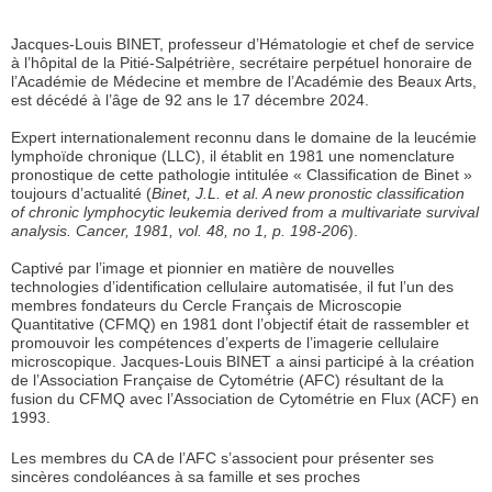
Jacques-Louis BINET, professeur d’Hématologie et chef de service
à l’hôpital de la Pitié-Salpétrière, secrétaire perpétuel honoraire de
l’Académie de Médecine et membre de l’Académie des Beaux Arts,
est décédé à l’âge de 92 ans le 17 décembre 2024.
Expert internationalement reconnu dans le domaine de la leucémie
lymphoïde chronique (LLC), il établit en 1981 une nomenclature
pronostique de cette pathologie intitulée « Classification de Binet »
toujours d’actualité (
Binet, J.L. et al. A new pronostic classification
of chronic lymphocytic leukemia derived from a multivariate survival
analysis. Cancer, 1981, vol. 48, no 1, p. 198-206
).
Captivé par l’image et pionnier en matière de nouvelles
technologies d’identification cellulaire automatisée, il fut l’un des
membres fondateurs du Cercle Français de Microscopie
Quantitative (CFMQ) en 1981 dont l’objectif était de rassembler et
promouvoir les compétences d’experts de l’imagerie cellulaire
microscopique. Jacques-Louis BINET a ainsi participé à la création
de l’Association Française de Cytométrie (AFC) résultant de la
fusion du CFMQ avec l’Association de Cytométrie en Flux (ACF) en
1993.
Les membres du CA de l’AFC s’associent pour présenter ses
sincères condoléances à sa famille et ses proches