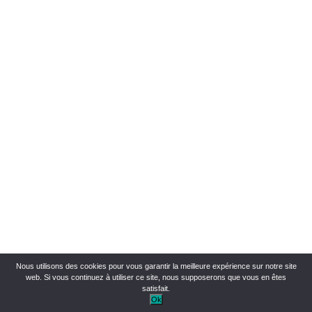
Nous utilisons des cookies pour vous garantir la meilleure expérience sur notre site
web. Si vous continuez à utiliser ce site, nous supposerons que vous en êtes
satisfait.
Ok