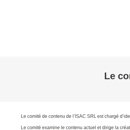
L’AFC
EVÉNEMENTS
WEBINAIRE
BOURSES
GROUPES D
Le co
Le comité de contenu de l’ISAC SRL est chargé d’ident
Le comité examine le contenu actuel et dirige la créa