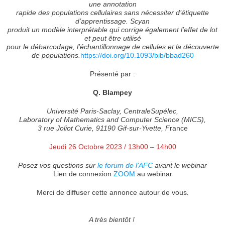
une annotation
rapide des populations cellulaires sans nécessiter d’étiquette
d’apprentissage. Scyan
produit un modèle interprétable qui corrige également l’effet de lot
et peut être utilisé
pour le débarcodage, l’échantillonnage de cellules et la découverte
de populations.
https://doi.org/10.1093/bib/bbad260
Présenté par :
Q. Blampey
Université Paris-Saclay, CentraleSupélec,
Laboratory of Mathematics and Computer Science (MICS),
3 rue Joliot Curie, 91190 Gif-sur-Yvette, F
rance
Jeudi 26 Octobre 2023 / 13h00 – 14h00
Posez vos questions sur
le forum de l’AFC
avant le webinar
Lien de connexion
ZOOM
au webinar
Merci de diffuser cette annonce autour de vous
.
A très bientôt !