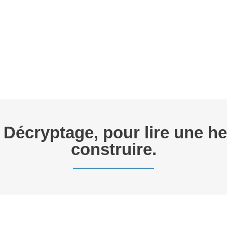
E TRAVAIL
ANNONCES
FORMATIONS EN CYTOMETRIE
P
écryptage, pour lire une hea
construire.