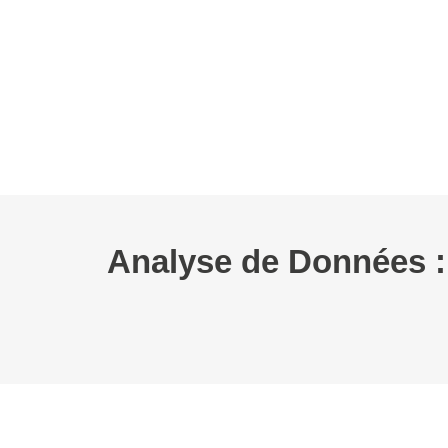
L’AFC
EVÉNEMENTS
WEBINAIRE
BOURSES
GROUPES D
Analyse de Données : D