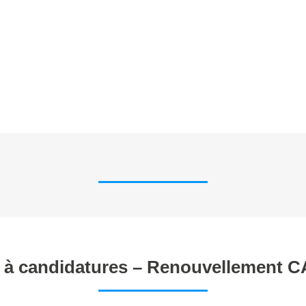
E TRAVAIL
ANNONCES
FORMATIONS EN CYTOMETRIE
P
 à candidatures – Renouvellement C