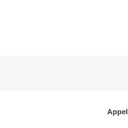
L’AFC
EVÉNEMENTS
WEBINAIRE
BOURSES
GROUPES D
Appel