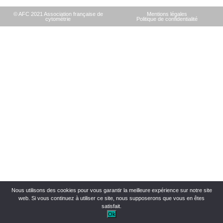
© AFC 2021 Association française de
Mentions légales
cytométrie
Politique de confidentialité
Nous utilisons des cookies pour vous garantir la meilleure expérience sur notre site
web. Si vous continuez à utiliser ce site, nous supposerons que vous en êtes
satisfait.
Ok