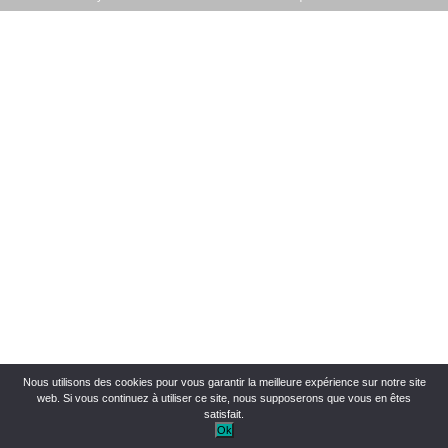
Nous utilisons des cookies pour vous garantir la meilleure expérience sur notre site
web. Si vous continuez à utiliser ce site, nous supposerons que vous en êtes
satisfait.
Ok