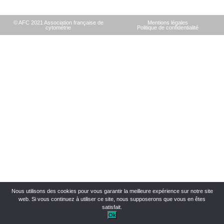
© AFC 2021 Association française de
Mentions légales
cytométrie
Politique de confidentialité
Nous utilisons des cookies pour vous garantir la meilleure expérience sur notre site
web. Si vous continuez à utiliser ce site, nous supposerons que vous en êtes
satisfait.
Ok