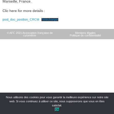
Marseille, France.
Clic here for more details :
post_doc_position_CRCM
Télécharger
© AFC 2021 Association française de
Mentions légales
cytométrie
Politique de confidentialité
Nous utilisons des cookies pour vous garantir la meilleure expérience sur notre site
web. Si vous continuez à utiliser ce site, nous supposerons que vous en êtes
satisfait.
Ok