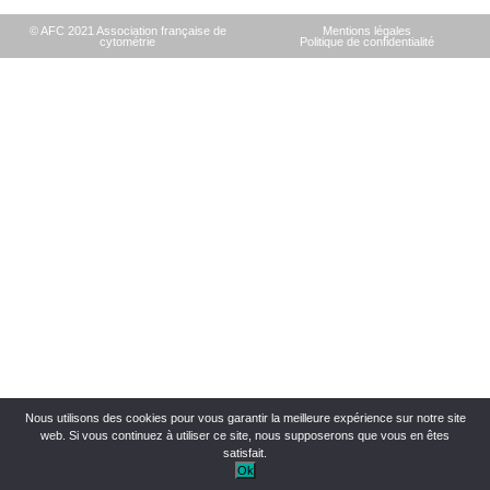
© AFC 2021 Association française de
Mentions légales
cytométrie
Politique de confidentialité
Nous utilisons des cookies pour vous garantir la meilleure expérience sur notre site
web. Si vous continuez à utiliser ce site, nous supposerons que vous en êtes
satisfait.
Ok