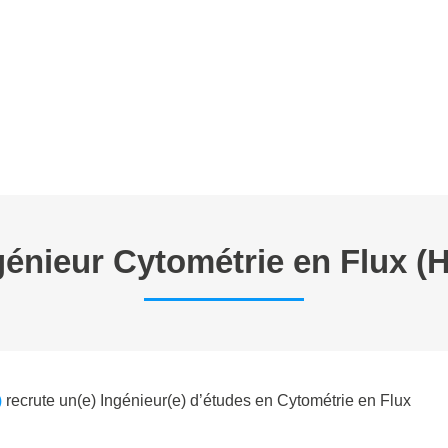
E TRAVAIL
ANNONCES
FORMATIONS EN CYTOMETRIE
P
génieur Cytométrie en Flux (H
)
recrute un(e) Ingénieur(e) d’études en Cytométrie en Flux