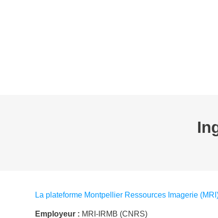
L’AFC
EVÉNEMENTS
WEBINAIRE
BOURSES
GROUPES D
In
La plateforme Montpellier Ressources Imagerie (MRI
Employeur :
MRI-IRMB (CNRS)