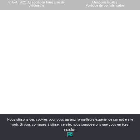
© AFC 2021 Association française de
Mentions légales
cytométrie
Politique de confidentialité
Nous utilisons des cookies pour vous garantir la meilleure expérience sur notre site
web. Si vous continuez à utiliser ce site, nous supposerons que vous en êtes
satisfait.
Ok