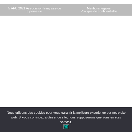
© AFC 2021 Association française de
Mentions légales
cytométrie
Politique de confidentialité
Nous utilisons des cookies pour vous garantir la meilleure expérience sur notre site
web. Si vous continuez à utiliser ce site, nous supposerons que vous en êtes
satisfait.
Ok